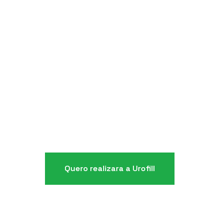
Melhor Resultado Estético em Cirurgia Estética
Genital - Sociedade Cosmético- Ginecológica
Internacional (Las Vegas, NV: 2017)
Prêmio Maverick para Ideias Criativas e Inovadoras -
Apresentado no Simpósio de Cirurgia Cosmética
Multi-especializada (Miami, FL: 2020)
Quero realizara a Urofill