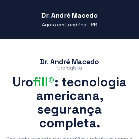
Dr
.
André Macedo
Agora em Londrina - PR
Dr
.
André Macedo
Urologista
Uro
fill®
: tecnologia
americana,
segurança
completa.
Realizado somente por cirurgiões urologistas como o